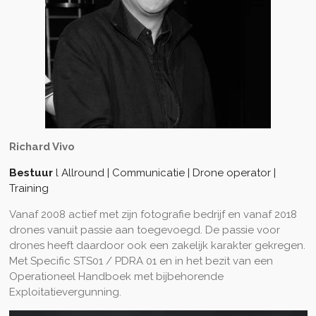
Richard Vivo
Bestuur
l Allround | Communicatie | Drone operator |
Training
Vanaf 2008 actief met zijn fotografie bedrijf en vanaf 2018
drones vanuit passie aan toegevoegd. De passie voor
drones heeft daardoor ook een zakelijk karakter gekregen.
Met Specific STS01 / PDRA 01 en in het bezit van een
Operationeel Handboek met bijbehorende
Exploitatievergunning.