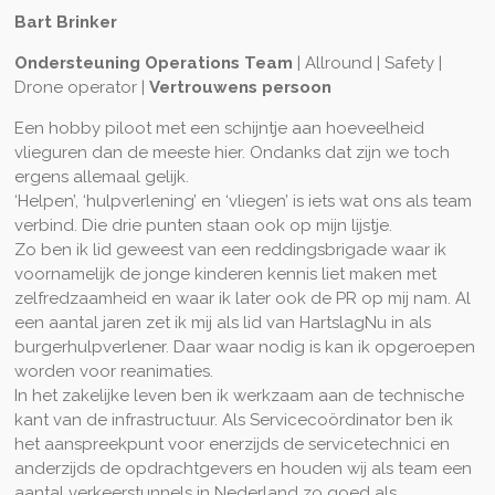
Bart Brinker
Ondersteuning Operations Team
| Allround | Safety |
Drone operator |
Vertrouwens persoon
Een hobby piloot met een schijntje aan hoeveelheid
vlieguren dan de meeste hier. Ondanks dat zijn we toch
ergens allemaal gelijk.
‘Helpen’, ‘hulpverlening’ en ‘vliegen’ is iets wat ons als team
verbind. Die drie punten staan ook op mijn lijstje.
Zo ben ik lid geweest van een reddingsbrigade waar ik
voornamelijk de jonge kinderen kennis liet maken met
zelfredzaamheid en waar ik later ook de PR op mij nam. Al
een aantal jaren zet ik mij als lid van HartslagNu in als
burgerhulpverlener. Daar waar nodig is kan ik opgeroepen
worden voor reanimaties.
In het zakelijke leven ben ik werkzaam aan de technische
kant van de infrastructuur. Als Servicecoördinator ben ik
het aanspreekpunt voor enerzijds de servicetechnici en
anderzijds de opdrachtgevers en houden wij als team een
aantal verkeerstunnels in Nederland zo goed als