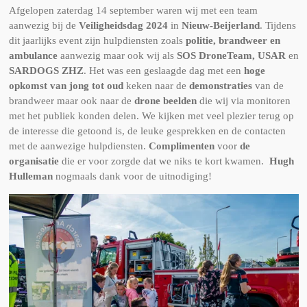
Afgelopen zaterdag 14 september waren wij met een team
aanwezig bij de
Veiligheidsdag 2024
in
Nieuw-Beijerland
. Tijdens
dit jaarlijks event zijn hulpdiensten zoals
politie, brandweer en
ambulance
aanwezig maar ook wij als
SOS DroneTeam, USAR
en
SARDOGS ZHZ
. Het was een geslaagde dag met een
hoge
opkomst van jong tot oud
keken naar de
demonstraties
van de
brandweer maar ook naar de
drone beelden
die wij via monitoren
met het publiek konden delen. We kijken met veel plezier terug op
de interesse die getoond is, de leuke gesprekken en de contacten
met de aanwezige hulpdiensten.
Complimenten
voor
de
organisatie
die er voor zorgde dat we niks te kort kwamen.
Hugh
Hulleman
nogmaals dank voor de uitnodiging!