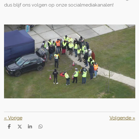
dus blijf ons volgen op onze socialmediakanalen!
«
Vorige
Volgende
»
D
D
S
D
e
e
h
e
l
e
a
l