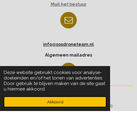
Mail het bestuur
info@sosdroneteam.nl
Algemeen mailadres
Deze website gebruikt cookies voor analyse-
doeleinden en/of het tonen van advertenties.
Door gebruik te blijven maken van de site gaat
u hiermee akkoord.
© 2022 - 2025 Stichting SOS Droneteam
Akkoord
KvK nr: 93877471 Rabobank NL47RABO0198503598
Op al onze foto's zijn auteursrechten van toepassing en mogen
niet door derden worden hergebruikt zonder schriftelijke
toestemming van het bestuur.